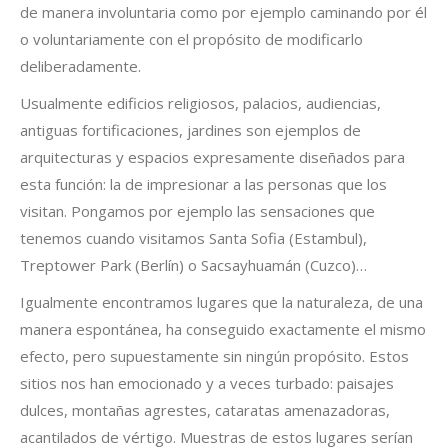
de manera involuntaria como por ejemplo caminando por él
o voluntariamente con el propósito de modificarlo
deliberadamente.
Usualmente edificios religiosos, palacios, audiencias,
antiguas fortificaciones, jardines son ejemplos de
arquitecturas y espacios expresamente diseñados para
esta función: la de impresionar a las personas que los
visitan. Pongamos por ejemplo las sensaciones que
tenemos cuando visitamos Santa Sofia (Estambul),
Necesarias
Treptower Park
(Berlín) o
Sacsayhuamán (Cuzco)…
Estas
cookies no
Igualmente encontramos lugares que la naturaleza, de una
son
manera espontánea, ha conseguido exactamente el mismo
opcionales.
Son
efecto, pero supuestamente sin ningún propósito. Estos
necesarias
sitios nos han emocionado y a veces turbado: paisajes
para que
dulces, montañas agrestes, cataratas amenazadoras,
funcione la
web.
acantilados de vértigo. Muestras de estos lugares serían