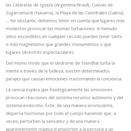
las Cataratas de Iguazú (Argentina/Brasil), Cuevas de
Zugarramurdi (Navarra), la Playa de las Catedrales (Galicia)
Estadísticas
… No obstante, debemos tener en cuenta que lugares más
Para que
podamos
modestos provocan las mismas turbaciones. A menudo
mejorar la
sitios escondidos en cualquier recodo pueden tener tanto
funcionalidad
o más magnetismo que grandes monumentos o que
y estructura
de la web, en
lugares silvestres espectaculares.
base a cómo
Del mismo modo que el síndrome de Stendhal turba la
se usa la
web.
mente a través de la belleza, existen determinados
parajes que causan emociones trastornando la conciencia.
Experiencia
La ciencia explica que fisiológicamente las emociones
Para que
provocan reacciones del sistema nervioso autónomo y del
nuestra web
sistema endocrino. Éste, de una manera inconsciente,
funcione lo
mejor posible
dispersa hormonas por todo el cuerpo haciendo que, a
durante tu
veces, perturben la sensatez y de una manera
visita. Si
aparentemente mágica transporten a la persona a un
rechaza estas