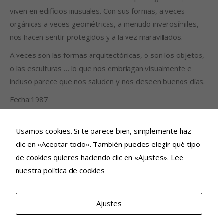
viven en edificios inusuales. Con sus formas, a veces
orgánicas a veces geométricas, a menudo inverosímiles,
nos hacen sentir protegidos y a la vez maravillados.
A veces son las formas arquitectónicas, o son los objetos,
o las esculturas … lo que nos embriagan visualmente e
incluso parece que nos saluden y nos deseen buenos días.
Fecha:1987
Medidas: 28,5 X 28,5 cms.
Num. de imágenes: 21
Usamos cookies. Si te parece bien, simplemente haz
Copias montadas en passpartout 40 x 50
clic en «Aceptar todo». También puedes elegir qué tipo
Papel clorobromuro
de cookies quieres haciendo clic en «Ajustes».
Lee
nuestra política de cookies
Ajustes