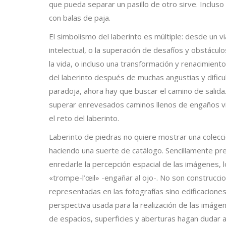
que pueda separar un pasillo de otro sirve. Incluso
con balas de paja.
El simbolismo del laberinto es múltiple: desde un vi
intelectual, o la superación de desafíos y obstácul
la vida, o incluso una transformación y renacimiento
del laberinto después de muchas angustias y dificu
paradoja, ahora hay que buscar el camino de salid
superar enrevesados ​​caminos llenos de engaños v
el reto del laberinto.
Necesarias
Laberinto de piedras no quiere mostrar una colecci
Estas
cookies no
haciendo una suerte de catálogo. Sencillamente p
son
enredarle la percepción espacial de las imágenes,
opcionales.
«trompe-l’œil» -engañar al ojo-. No son construccio
Son
necesarias
representadas en las fotografías sino edificacione
para que
perspectiva usada para la realización de las imáge
funcione la
de espacios, superficies y aberturas hagan dudar 
web.