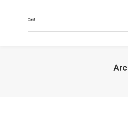
Cast
Arc
portada
Por
Jaume
febrero 9, 2021