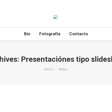
Bio
Fotografía
Contacto
hives:
Presentaciónes tipo slide
Estás aquí:
Inicio
Slider