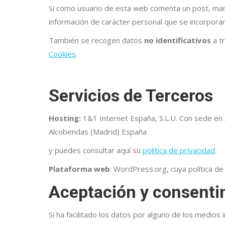
Si como usuario de esta web comenta un post, manda
información de carácter personal que se incorporará
También se recogen datos
no identificativos
a t
Cookies
.
Servicios de Terceros
Hosting:
1
&
1 Internet España, S.L.U. Con sede en 
Necesarias
Alcobendas (Madrid) España
Estas
cookies no
y puedes consultar aquí su
política de privacidad
.
son
opcionales.
Plataforma web
: WordPress.org, cuya política d
Son
Aceptación y consenti
necesarias
para que
funcione la
Si ha facilitado los datos por alguno de los medios
web.