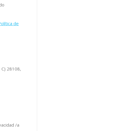
ndo
olítica de
a C) 28108,
vacidad /a