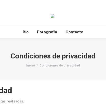
Bio
Fotografía
Contacto
Condiciones de privacidad
Estás aquí:
Inicio
Condiciones de privacidad
idad
tas realizadas.