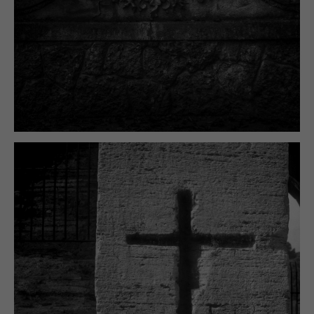
will
disappear
from the
website.
Marketing
By sharing
your
interests and
behavior as
you visit our
site, you
increase the
chance of
seeing
personalized
content and
offers.