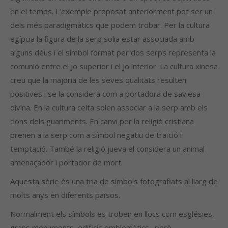
en el temps. L’exemple proposat anteriorment pot ser un
dels més paradigmàtics que podem trobar.
Per la cultura
egípcia la figura de la serp solia estar associada amb
alguns déus i el símbol format per dos serps representa la
comunió entre el Jo superior i el Jo inferior. La cultura xinesa
creu que la majoria de les seves qualitats resulten
positives i se la considera com a portadora de saviesa
divina. En la cultura celta solen associar a la serp amb els
dons dels guariments. En canvi per la religió cristiana
prenen a la serp com a símbol negatiu de traïció i
temptació. També la religió jueva el considera un animal
amenaçador i portador de mort.
Aquesta sèrie és una tria de símbols fotografiats al llarg de
molts anys en diferents països.
Normalment els símbols es troben en llocs com esglésies,
grans monuments, edificis emblemàtics…però